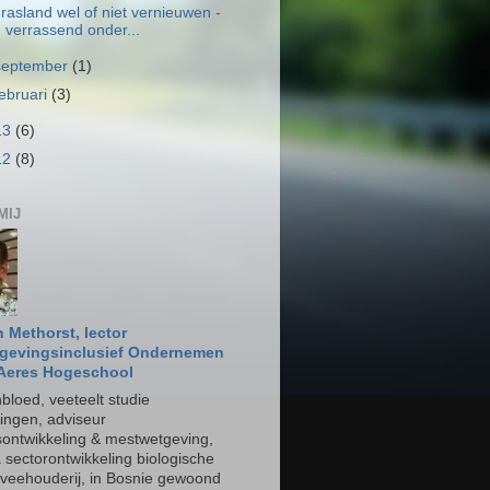
rasland wel of niet vernieuwen -
verrassend onder...
september
(1)
februari
(3)
13
(6)
12
(8)
MIJ
 Methorst, lector
evingsinclusief Ondernemen
 Aeres Hogeschool
bloed, veeteelt studie
ngen, adviseur
fsontwikkeling & mestwetgeving,
 sectorontwikkeling biologische
)veehouderij, in Bosnie gewoond