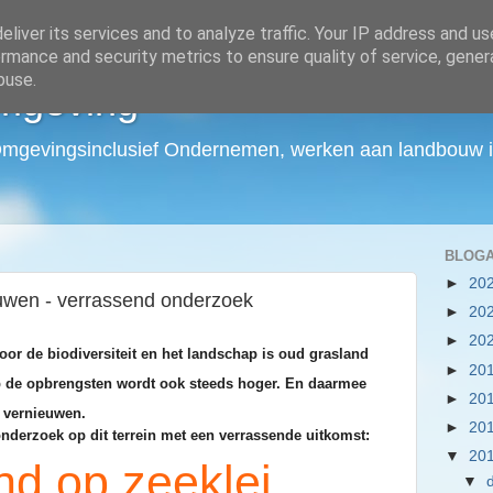
liver its services and to analyze traffic. Your IP address and u
rmance and security metrics to ensure quality of service, gene
buse.
mgeving
Omgevingsinclusief Ondernemen, werken aan landbouw in
BLOGA
►
20
euwen - verrassend onderzoek
►
20
►
20
oor de biodiversiteit en het landschap is oud grasland
►
20
p de opbrengsten wordt ook steeds hoger. En daarmee
►
20
e vernieuwen.
►
20
nderzoek op dit terrein met een verrassende uitkomst:
▼
20
nd op zeeklei
▼