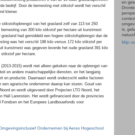
en gew
de bedrijf. Door de bemesting met stikstof wordt het verschil
Dronte
nd kleiner.
perspec
context
 stikstofopbrengst van het grasland zelf van 113 tot 250
omgevi
is, gel
n bemesting van 300 kilo stikstof per hectare uit kunstmest
natuurl
ud grasland had gemiddeld een hogere stikstofopbrengst dan de
ting was het verschil 198 kilo versus 172 kilo stikstof per
Mijn vo
 uit kunstmest was gegeven leverde het oude grasland 391 kilo
 stikstof per hectare.
 (2013-2015) wordt niet alleen gekeken naar de opbrengst van
teit en andere maatschappelijke diensten, en het langjarig
it en productie. Daarnaast wordt onderzocht welke factoren
oe een agrarische ondernemer daarop kan sturen. Goud van
Noord en wordt uitgevoerd door Projecten LTO Noord, het
n Hall Larenstein. Het wordt gefinancierd door de provincies
rd Fondsen en het Europees Landbouwfonds voor
 Omgevingsinclusief Ondernemen bij Aeres Hogeschool