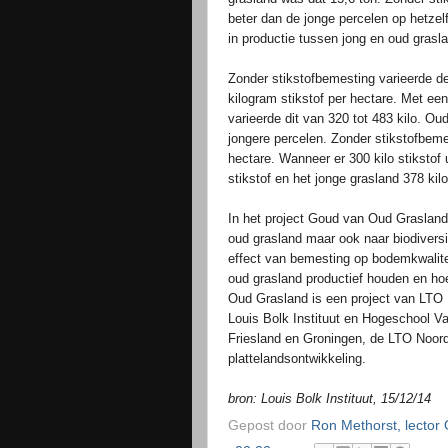
beter dan de jonge percelen op hetzelf
in productie tussen jong en oud grasla
Zonder stikstofbemesting varieerde de
kilogram stikstof per hectare. Met ee
varieerde dit van 320 tot 483 kilo. O
jongere percelen. Zonder stikstofbemes
hectare. Wanneer er 300 kilo stikstof
stikstof en het jonge grasland 378 kilo
In het project Goud van Oud Grasland
oud grasland maar ook naar biodiversi
effect van bemesting op bodemkwalite
oud grasland productief houden en h
Oud Grasland is een project van LTO 
Louis Bolk Instituut en Hogeschool Va
Friesland en Groningen, de LTO Noo
plattelandsontwikkeling.
bron: Louis Bolk Instituut, 15/12/14
Gepost door
Ron Methorst, lector