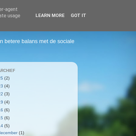
ser-agent
rate usage
LEARN MORE
GOT IT
 betere balans met de sociale
RCHIEF
25
(2)
23
(4)
22
(3)
19
(4)
16
(6)
15
(6)
14
(5)
december
(1)