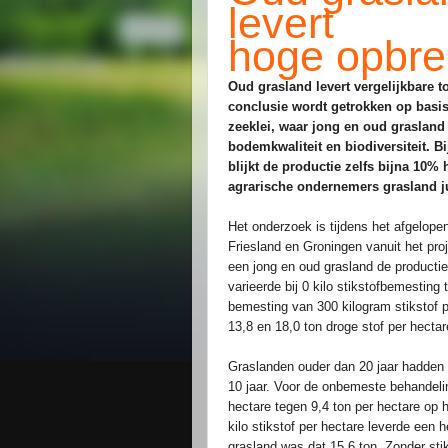
levert
hoge opbre
Oud grasland levert vergelijkbare 
conclusie wordt getrokken op basi
zeeklei, waar jong en oud graslan
bodemkwaliteit en biodiversiteit. B
blijkt de productie zelfs bijna 10% 
agrarische ondernemers grasland j
Het onderzoek is tijdens het afgelope
Friesland en Groningen vanuit het pr
een jong en oud grasland de productie
varieerde bij 0 kilo stikstofbemesting
bemesting van 300 kilogram stikstof 
13,8 en 18,0 ton droge stof per hecta
Graslanden ouder dan 20 jaar hadden 
10 jaar. Voor de onbemeste behandelin
hectare tegen 9,4 ton per hectare op
kilo stikstof per hectare leverde een 
grasland was dat 15,6 ton. Zonder st