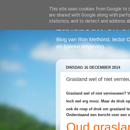
This site uses cookies from Google to de
are shared with Google along with perfo
statistics, and to detect and address a
Landbouw en o
Blog van Ron Methorst, lector 
en fysieke omgeving.
DINSDAG 16 DECEMBER 2014
Grasland wel of niet verni
Grasland wel of niet vernieuwen? V
toch wel erg mooi. Maar de druk o
ook de roep of druk om grasland t
Onderstaand een bericht over een o
Oud grasla