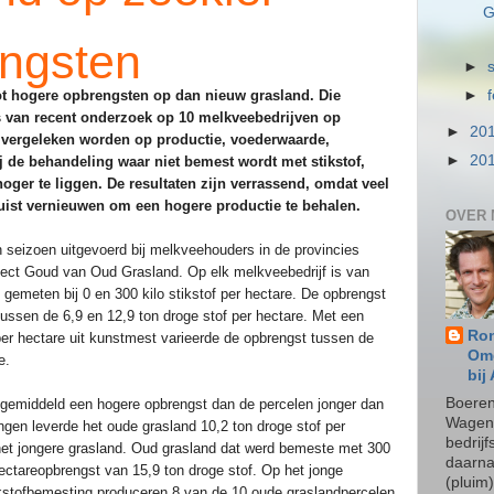
G
ngsten
►
tot hogere opbrengsten op dan nieuw grasland. Die
►
s van recent onderzoek op 10 melkveebedrijven op
►
20
d vergeleken worden op productie, voederwaarde,
►
20
ij de behandeling waar niet bemest wordt met stikstof,
hoger te liggen. De resultaten zijn verrassend, omdat veel
uist vernieuwen om een hogere productie te behalen.
OVER 
n seizoen uitgevoerd bij melkveehouders in de provincies
oject Goud van Oud Grasland. Op elk melkveebedrijf is van
 gemeten bij 0 en 300 kilo stikstof per hectare. De opbrengst
 tussen de 6,9 en 12,9 ton droge stof per hectare. Met een
Ron
per hectare uit kunstmest varieerde de opbrengst tussen de
Omg
re.
bij
Boeren
gemiddeld een hogere opbrengst dan de percelen jonger dan
Wageni
gen leverde het oude grasland 10,2 ton droge stof per
bedrij
 het jongere grasland. Oud grasland dat werd bemeste met 300
daarna
hectareopbrengst van 15,9 ton droge stof. Op het jonge
(pluim
ikstofbemesting produceren 8 van de 10 oude graslandpercelen