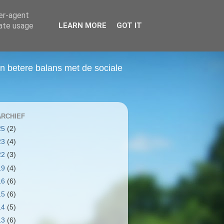
ser-agent
rate usage
LEARN MORE
GOT IT
 betere balans met de sociale
RCHIEF
25
(2)
23
(4)
22
(3)
19
(4)
16
(6)
15
(6)
14
(5)
13
(6)