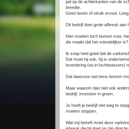
pal op de achterkanten van de sc
breedte.
Geen boom of struik ervoor. Leeg,
Dit bedrijf doet grote afbreuk aan
Hier moeten toch bomen voor, hier 
die maakt dat het vriendelijker is?
Ik snap heel goed dat de varkensh
Dat moet hij ook, hij is ondern
investering (oa in luchtwassers) 
Dat daarvoor wel eens bomen moet
Maar waarom dan niet ook anderso
bedrijf, investeer in groen.
Je hoeft je bedrijf niet weg te st
moeten stoppen.
Wat mij betreft moet deze vark
inbreuk die hij doet op zijn dire