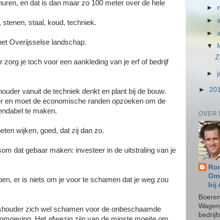
huren, en dat is dan maar zo 100 meter over de hele
►
►
 stenen, staal, koud, techniek.
►
 het Overijsselse landschap.
▼
Z
zorg je toch voor een aankleding van je erf of bedrijf
►
►
20
ouder vanuit de techniek denkt en plant bij de bouw.
emer en moet de economische randen opzoeken om de
rendabel te maken.
OVER 
en wijken, goed, dat zij dan zo.
m dat gebaar maken: investeer in de uitstraling van je
Ron
Omg
oppen, er is niets om je voor te schamen dat je weg zou
bij
Boeren
Wageni
enshouder zich wel schamen voor de onbeschaamde
bedrij
cte omgeving. Het afwezig zijn van de minste moeite om