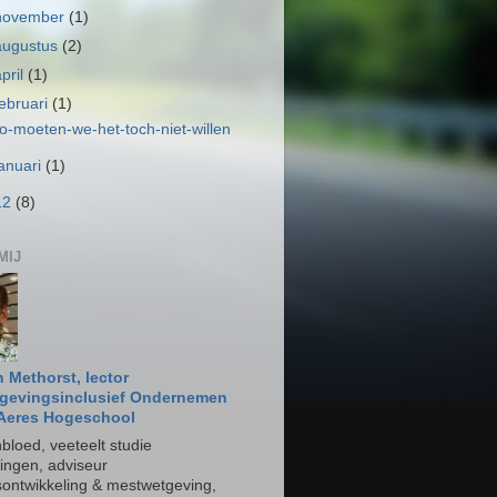
november
(1)
augustus
(2)
april
(1)
februari
(1)
o-moeten-we-het-toch-niet-willen
januari
(1)
12
(8)
MIJ
 Methorst, lector
evingsinclusief Ondernemen
 Aeres Hogeschool
bloed, veeteelt studie
ngen, adviseur
fsontwikkeling & mestwetgeving,