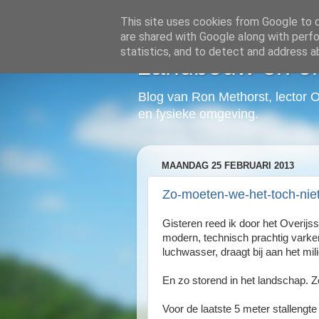
This site uses cookies from Google to de
are shared with Google along with perfo
statistics, and to detect and address a
Landbouw en o
Blog van Ron Methorst, lector 
en fysieke omgeving.
MAANDAG 25 FEBRUARI 2013
Zo-moeten-we-het-toch-niet
Gisteren reed ik door het Overijs
modern, technisch prachtig varkens
luchwasser, draagt bij aan het mili
En zo storend in het landschap. Zo 
Voor de laatste 5 meter stalleng