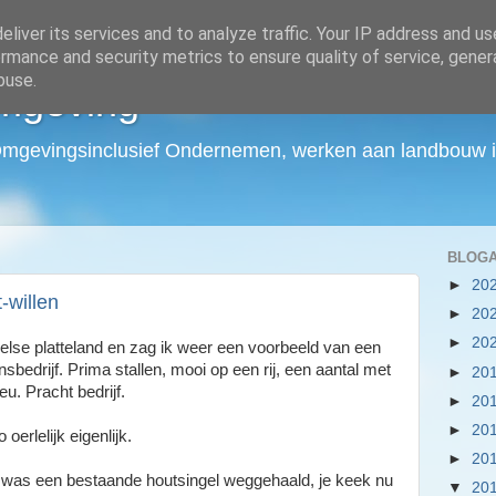
liver its services and to analyze traffic. Your IP address and u
rmance and security metrics to ensure quality of service, gene
buse.
mgeving
Omgevingsinclusief Ondernemen, werken aan landbouw in
BLOGA
►
20
-willen
►
20
►
20
selse platteland en zag ik weer een voorbeeld van een
bedrijf. Prima stallen, mooi op een rij, een aantal met
►
20
eu. Pracht bedrijf.
►
20
►
20
oerlelijk eigenlijk.
►
20
te was een bestaande houtsingel weggehaald, je keek nu
▼
20