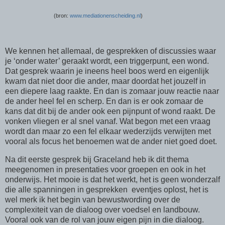
(bron:
www.mediationenscheiding.nl
)
We kennen het allemaal, de gesprekken of discussies waar
je ‘onder water’ geraakt wordt, een triggerpunt, een wond.
Dat gesprek waarin je ineens heel boos werd en eigenlijk
kwam dat niet door die ander, maar doordat het jouzelf in
een diepere laag raakte. En dan is zomaar jouw reactie naar
de ander heel fel en scherp. En dan is er ook zomaar de
kans dat dit bij de ander ook een pijnpunt of wond raakt. De
vonken vliegen er al snel vanaf. Wat begon met een vraag
wordt dan maar zo een fel elkaar wederzijds verwijten met
vooral als focus het benoemen wat de ander niet goed doet.
Na dit eerste gesprek bij Graceland heb ik dit thema
meegenomen in presentaties voor groepen en ook in het
onderwijs. Het mooie is dat het werkt, het is geen wonderzalf
die alle spanningen in gesprekken
eventjes oplost, het is
wel merk ik het begin van bewustwording over de
complexiteit van de dialoog over voedsel en landbouw.
Vooral ook van de rol van jouw eigen pijn in die dialoog.