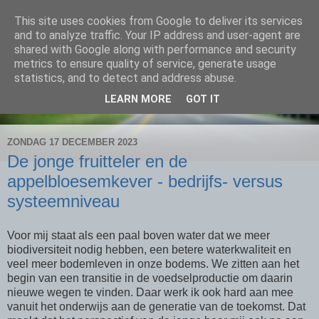
This site uses cookies from Google to deliver its services
Landbouw en omgeving
and to analyze traffic. Your IP address and user-agent are
shared with Google along with performance and security
metrics to ensure quality of service, generate usage
Blog van Ron Methorst, lector Omgevingsinclusief
statistics, and to detect and address abuse.
Ondernemen, werken aan landbouw in betere balans met de
LEARN MORE
GOT IT
sociale en fysieke omgeving.
ZONDAG 17 DECEMBER 2023
De jonge fruitteler en de
appelbloesemkever - bedrijfs- versus
systeemniveau
Voor mij staat als een paal boven water dat we meer
biodiversiteit nodig hebben, een betere waterkwaliteit en
veel meer bodemleven in onze bodems. We zitten aan het
begin van een transitie in de voedselproductie om daarin
nieuwe wegen te vinden. Daar werk ik ook hard aan mee
vanuit het onderwijs aan de generatie van de toekomst. Dat