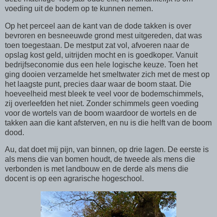
voeding uit de bodem op te kunnen nemen.
Op het perceel aan de kant van de dode takken is over
bevroren en besneeuwde grond mest uitgereden, dat was
toen toegestaan. De mestput zat vol, afvoeren naar de
opslag kost geld, uitrijden mocht en is goedkoper. Vanuit
bedrijfseconomie dus een hele logische keuze. Toen het
ging dooien verzamelde het smeltwater zich met de mest op
het laagste punt, precies daar waar de boom staat. Die
hoeveelheid mest bleek te veel voor de bodemschimmels,
zij overleefden het niet. Zonder schimmels geen voeding
voor de wortels van de boom waardoor de wortels en de
takken aan die kant afsterven, en nu is die helft van de boom
dood.
Au, dat doet mij pijn, van binnen, op drie lagen. De eerste is
als mens die van bomen houdt, de tweede als mens die
verbonden is met landbouw en de derde als mens die
docent is op een agrarische hogeschool.