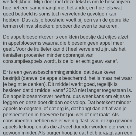
werkelijkheid. Mijn doel met deze tekst is om te beschrijven
hoe het een samenhangt met het ander, en hoe iets wat
goed bedoeld is soms toch vervelende gevolgen kan
hebben. Dus als je boosheid voelt bij een van de gebruikte
termen of invalshoeken: probeer die even te parkeren.
De appelbloesemkever is een klein beestje dat eitjes afzet
in appelbloesems waarna die bloesem geen appel meer
geeft. Voor de fruitteler kan dit heel vervelend zijn, als het
tientallen procenten minder opbrengst van
consumptieappels wordt, is de lol er echt gauw vanaf.
Er is een gewasbeschermingsmiddel dat deze kever
bestrijdt (danwel de appels beschermd, het is maar net waar
je begint te denken). Dit middel werkt goed, tegelijk is
besloten dat dit middel vanaf 2023 niet langer toegestaan is.
De appelbloesemkever heeft nu dus weer kans om eitjes te
leggen en deze doet dit dan ook volop. Dat betekent minder
appels te oogsten, of dat erg is, dat hangt dan erf af van je
perspectief en in hoeverre het jou wel of niet raakt. Als
consumenten hebben we er weinig ‘last’ van, er zijn gewoon
appels te koop en als die al veel duurder worden eten we er
gewoon minder. Als burger hoop je dat het bijdraagt aan een