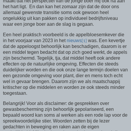
maakt dat het perspectief van de jonge boer mij ook na aan
het hart ligt. En dan kan het zomaar zijn dat de door ons
allemaal gewenste transitie soms ook gewoon heel
ongelukkig uit kan pakken op individueel bedrijfsniveau
waar een jonge boer aan de slag is gegaan.
Een heel praktisch voorbeeld is de appelbloesemkever die
in het voorjaar van 2023 in het
nieuws
was. Een kevertje
[1]
dat de appeloogst behoorlijk kan beschadigen, daarom is er
een middel tegen bedacht dat op zich goed werkt, de appels
zijn beschermd. Tegelijk, tja, dat middel heeft ook andere
effecten op de natuurlijke omgeving. Effecten die steeds
duidelijker worden en die ook onze lange termijn doelen van
een gezonde omgeving voor plant, dier en mens toch echt
wel in gevaar brengen. Daarom zijn we als maatschappij
kritischer op die middelen en worden ze ook steeds minder
toegestaan.
Belangrijk! Voor als disclaimer: de gesprekken over
gewasbescherming zijn behoorlijk gepolariseerd, een
bepaald woord kan soms al werken als een rode lap voor de
spreekwoordelijke stier. Woorden zetten bij de lezer
gedachten in beweging en raken aan de eigen