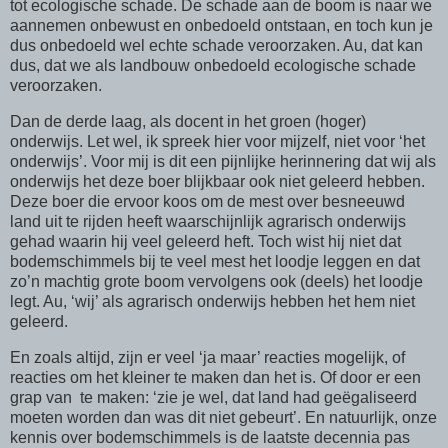
tot ecologische schade. De schade aan de boom is naar we
aannemen onbewust en onbedoeld ontstaan, en toch kun je
dus onbedoeld wel echte schade veroorzaken. Au, dat kan
dus, dat we als landbouw onbedoeld ecologische schade
veroorzaken.
Dan de derde laag, als docent in het groen (hoger)
onderwijs. Let wel, ik spreek hier voor mijzelf, niet voor ‘het
onderwijs’. Voor mij is dit een pijnlijke herinnering dat wij als
onderwijs het deze boer blijkbaar ook niet geleerd hebben.
Deze boer die ervoor koos om de mest over besneeuwd
land uit te rijden heeft waarschijnlijk agrarisch onderwijs
gehad waarin hij veel geleerd heft. Toch wist hij niet dat
bodemschimmels bij te veel mest het loodje leggen en dat
zo’n machtig grote boom vervolgens ook (deels) het loodje
legt. Au, ‘wij’ als agrarisch onderwijs hebben het hem niet
geleerd.
En zoals altijd, zijn er veel ‘ja maar’ reacties mogelijk, of
reacties om het kleiner te maken dan het is. Of door er een
grap van
te maken: ‘zie je wel, dat land had geëgaliseerd
moeten worden dan was dit niet gebeurt’. En natuurlijk, onze
kennis over bodemschimmels is de laatste decennia pas