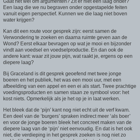
Gaat het wel om argumenten? Zit er niet een laag onder?
Een laag die we nu begraven onder opgestapelde feiten
vanuit eigen perspectief. Kunnen we die laag niet boven
water krijgen?
Kan dit een route voor gesprek zijn: eerst samen de
Verwondering te zoeken en daarna ruimte geven aan de
Wond? Eerst elkaar bevragen op wat je mooi en bijzonder
vindt aan voedsel en voedselproductie. En dan ook de
andere kant: waar zit jouw pijn, wat raakt je, ergens op een
diepere laag?
Bij Graceland is dit gesprek geoefend met twee jonge
boeren en het publiek, het was een mooi uur, met een
afbeelding van een appel en een ei als start. Twee prachtige
voedingsproducten en samen staan ze symbool voor: het
kost niets. Opmerkelijk als je het op je in laat werken.
Het bleek dat de ‘pijn’ kant nog niet echt uit de verf kwam.
Een deel van de ‘burgers’ spraken indirect meer ‘als boer’
en voor de jonge boeren bleek het concreet maken van de
diepere laag van de ‘pijn’ niet eenvoudig. En dat is het ook
niet, die verdieping in het gesprek zoeken is nog niet zo