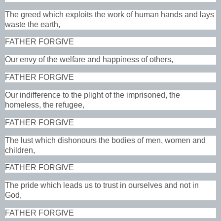
The greed which exploits the work of human hands and lays
waste the earth,
FATHER FORGIVE
Our envy of the welfare and happiness of others,
FATHER FORGIVE
Our indifference to the plight of the imprisoned, the
homeless, the refugee,
FATHER FORGIVE
The lust which dishonours the bodies of men, women and
children,
FATHER FORGIVE
The pride which leads us to trust in ourselves and not in
God,
FATHER FORGIVE