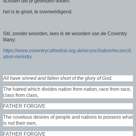
schoten die je geliefden doden.
het is te groot, te overweldigend.
Stil, zonder woorden, lees ik de woorden van de Coventry
litany:
https://www.coventrycathedral.org.uk/reconciliation/reconcili
ation-ministry
All have sinned and fallen short of the glory of God.
The hatred which divides nation from nation, race from race,
class from class,
FATHER FORGIVE
The covetous desires of people and nations to possess what
is not their own,
FATHER FORGIVE