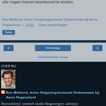
alle vragen hoeven beantwoord te worden.
Ron Methorst, lector Omgevingsinclusief Ondernemen bij Aeres
Hogeschool
op
14:21
Geen opmerkingen:
Delen
‹
›
Homepage
Internetversie tonen
OVER MIJ
Ron Methorst, lector Omgevingsinclusief Ondernemen bij
Aeres Hogeschool
Boerenbloed, veeteelt studie Wageningen, adviseur