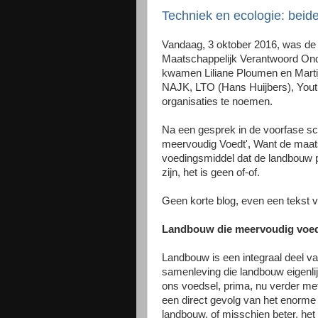
Techniek en ecologie: beid
Vandaag, 3 oktober 2016, was de st
Maatschappelijk Verantwoord O
kwamen Liliane Ploumen en Martijn
NAJK, LTO (Hans Huijbers), You
organisaties te noemen.
Na een gesprek in de voorfase sc
meervoudig Voedt', Want de maats
voedingsmiddel dat de landbouw p
zijn, het is geen of-of.
Geen korte blog, even een tekst va
Landbouw die meervoudig voe
Landbouw is een integraal deel va
samenleving die landbouw eigenlijk
ons voedsel, prima, nu verder me
een direct gevolg van het enorme
landbouw, of misschien beter, he