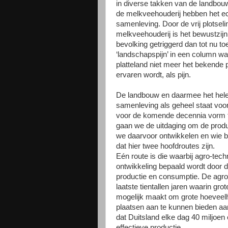
in diverse takken van de landbou
de melkveehouderij hebben het ec
samenleving. Door de vrij plotseli
melkveehouderij is het bewustzijn
bevolking getriggerd dan tot nu 
‘landschapspijn’ in een column waa
platteland niet meer het bekende pla
ervaren wordt, als pijn.
De landbouw en daarmee het hel
samenleving als geheel staat voor
voor de komende decennia vorm t
gaan we de uitdaging om de pro
we daarvoor ontwikkelen en wie b
dat hier twee hoofdroutes zijn.
Eén route is die waarbij agro-tech
ontwikkeling bepaald wordt door d
productie en consumptie. De agro
laatste tientallen jaren waarin gro
mogelijk maakt om grote hoeveelh
plaatsen aan te kunnen bieden a
dat Duitsland elke dag 40 miljoen 
effectieve productie.