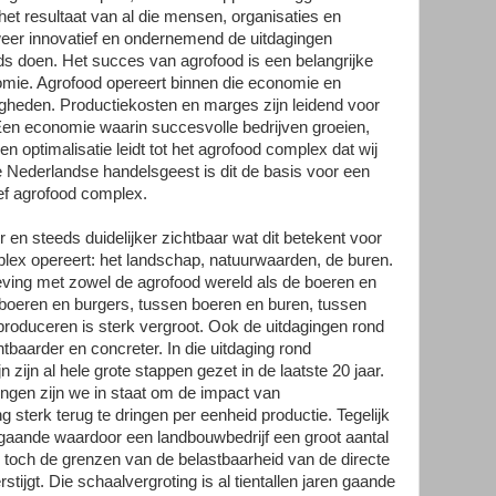
het resultaat van al die mensen, organisaties en
weer innovatief en ondernemend de uitdagingen
s doen. Het succes van agrofood is een belangrijke
omie. Agrofood opereert binnen die economie en
heden. Productiekosten en marges zijn leidend voor
en economie waarin succesvolle bedrijven groeien,
 en optimalisatie leidt tot het agrofood complex dat wij
Nederlandse handelsgeest is dit de basis voor een
ef agrofood complex.
en steeds duidelijker zichtbaar wat dit betekent voor
ex opereert: het landschap, natuurwaarden, de buren.
eving met zowel de agrofood wereld als de boeren en
 boeren en burgers, tussen boeren en buren, tussen
oduceren is sterk vergroot. Ook de uitdagingen rond
baarder en concreter. In die uitdaging rond
zijn al hele grote stappen gezet in de laatste 20 jaar.
ngen zijn we in staat om de impact van
sterk terug te dringen per eenheid productie. Tegelijk
 gaande waardoor een landbouwbedrijf een groot aantal
toch de grenzen van de belastbaarheid van de directe
ijgt. Die schaalvergroting is al tientallen jaren gaande