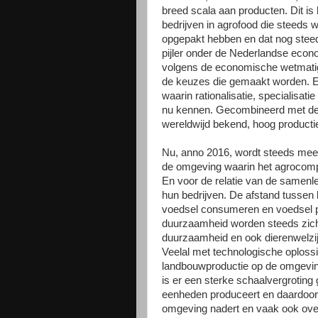
breed scala aan producten. Dit is 
bedrijven in agrofood die steeds 
opgepakt hebben en dat nog steed
pijler onder de Nederlandse econ
volgens de economische wetmatig
de keuzes die gemaakt worden. E
waarin rationalisatie, specialisatie
nu kennen. Gecombineerd met de 
wereldwijd bekend, hoog producti
Nu, anno 2016, wordt steeds meer 
de omgeving waarin het agrocompl
En voor de relatie van de samenl
hun bedrijven. De afstand tussen
voedsel consumeren en voedsel pr
duurzaamheid worden steeds zicht
duurzaamheid en ook dierenwelzijn 
Veelal met technologische oplossi
landbouwproductie op de omgeving 
is er een sterke schaalvergroting
eenheden produceert en daardoor 
omgeving nadert en vaak ook overst