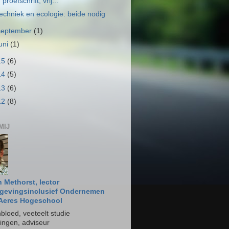
proefschrift, vrij...
echniek en ecologie: beide nodig
september
(1)
juni
(1)
15
(6)
14
(5)
13
(6)
12
(8)
MIJ
 Methorst, lector
evingsinclusief Ondernemen
 Aeres Hogeschool
bloed, veeteelt studie
ngen, adviseur