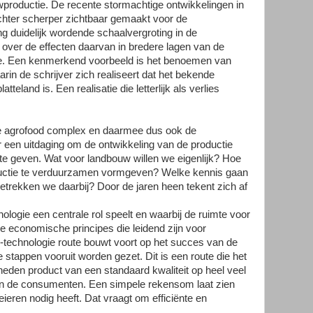
wproductie. De recente stormachtige ontwikkelingen in
hter scherper zichtbaar gemaakt voor de
ng duidelijk wordende schaalvergroting in de
 over de effecten daarvan in bredere lagen van de
toe. Een kenmerkend voorbeeld is het benoemen van
rin de schrijver zich realiseert dat het bekende
tteland is. Een realisatie die letterlijk als verlies
e agrofood complex en daarmee dus ook de
 een uitdaging om de ontwikkeling van de productie
e geven. Wat voor landbouw willen we eigenlijk? Hoe
ductie te verduurzamen vormgeven? Welke kennis gaan
etrekken we daarbij? Door de jaren heen tekent zich af
nologie een centrale rol speelt en waarbij de ruimte voor
e economische principes die leidend zijn voor
-technologie route bouwt voort op het succes van de
te stappen vooruit worden gezet. Dit is een route die het
eden product van een standaard kwaliteit op heel veel
an de consumenten. Een simpele rekensom laat zien
eieren nodig heeft. Dat vraagt om efficiënte en