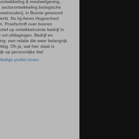
fsontwikkeling & mestwetgeving,
 sectorontwikkeling biologische
)veehouderij, in Bosnie gewoond
erkt. Nu bij Aeres Hogeschool
n. Proefschrift over boeren
tief op ontwikkelruimte bedrijf in
 vol uitdagingen. Bedrijf en
ng: een relatie die weer belangrijk
ukkig. Oh ja, wat hier staat is
ijk op persoonlijke titel
lledige profiel tonen