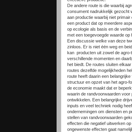
De andere route is die waarbij agr
consument nadrukkelijk gezocht w
aan productie waarbij niet primair
een product dat op meerdere asp
op ecologie als basis en de verb
met een toegevoegde waarde op he
Een discussie welke van deze twee
zinloos. Er is niet één weg en b
kan producten uit zowel de agro-
verschillende momenten en daarbi
het biedt. De routes sluiten elkaar 
routes dezelfde mogelijkheden h
route heeft daarin een belangrijk
structuur en opzet van het agro-f
de economie maakt dat er beperkt 
waarin de randvoorwaarden voor p
ontwikkelen. Een belangrijke drijv
inputs en veel techniek nodig heef
ondernemingen om diensten en prod
stellen van randvoorwaarden gek
effecten die negatief uitwerken 
ongewenste effecten gaat namelijk