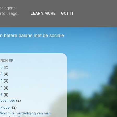
ser-agent
rate usage
LEARN MORE
GOT IT
 betere balans met de sociale
RCHIEF
25
(2)
23
(4)
22
(3)
19
(4)
16
(6)
november
(2)
oktober
(2)
elkom bij verdediging van mijn