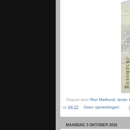
Gepost door
Ron Methorst, lector
op
04:22
Geen opmerkingen:
MAANDAG 3 OKTOBER 2016