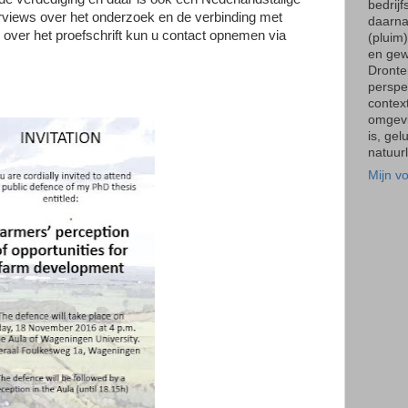
bedrij
erviews over het onderzoek en de verbinding met
daarna
n over het proefschrift kun u contact opnemen via
(pluim
en gew
Dronte
perspec
context
omgevi
is, gel
natuurl
Mijn vo