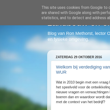
This site uses cookies from Google to de
are shared with Google along with perfo
statistics, and to detect and address a
Landbouw en o
Blog van Ron Methorst, lector 
en fysieke omgeving.
ZATERDAG 29 OKTOBER 2016
Welkom bij verdediging van 
WUR
Wat in 2010 begin met een vraag l
het speelveld voor de ontwikkelin
nieuwe vragen en verwachtingen he
boeren dan en waardoor wordt dat 
met de context van het bedrijf?