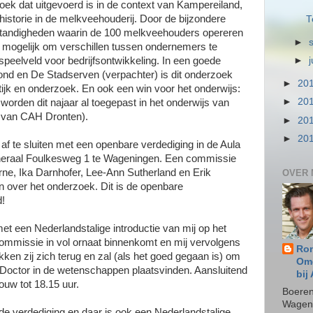
oek dat uitgevoerd is in de context van Kampereiland,
historie in de melkveehouderij. Door de bijzondere
T
omstandigheden waarin de 100 melkveehouders opereren
►
t mogelijk om verschillen tussen ondernemers te
speelveld voor bedrijfsontwikkeling. In een goede
►
d en De Stadserven (verpachter) is dit onderzoek
►
20
tijk en onderzoek. En ook een win voor het onderwijs:
►
20
orden dit najaar al toegepast in het onderwijs van
van CAH Dronten) .
►
20
►
20
af te sluiten met een openbare verdediging in de Aula
neraal Foulkesweg 1 te Wageningen. Een commissie
e, Ika Darnhofer, Lee-Ann Sutherland en Erik
OVER 
en over het onderzoek. Dit is de openbare
d!
et een Nederlandstalige introductie van mij op het
mmissie in vol ornaat binnenkomt en mij vervolgens
Ron
kken zij zich terug en zal (als het goed gegaan is) om
Omg
ot Doctor in de wetenschappen plaatsvinden. Aansluitend
bij
ouw tot 18.15 uur.
Boeren
Wageni
ij de verdediging en daar is ook een Nederlandstalige