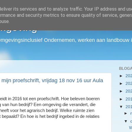
liver its services and to analyze traffic. Your IP address and u
rmance and security metrics to ensure quality of service, gene
buse.
mgeving
Omgevingsinclusief Ondernemen, werken aan landbouw in
BLOGA
►
20
mijn proefschrift, vrijdag 18 nov 16 uur Aula
►
20
►
20
eidt in 2016 tot een proefschrift. Hoe beleven boeren
►
20
g van hun bedrijf? Een omgeving die verandert, die
▼
20
eft voor het agrarisch bedrijf. Welke ruimte zien
►
bepaald? En hoe is het bedrijf ingebed in de relaties
▼
W