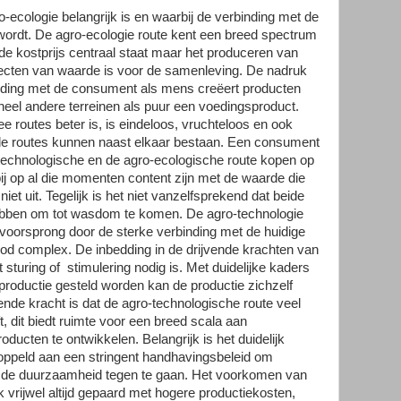
o-ecologie belangrijk is en waarbij de verbinding met de
ordt. De agro-ecologie route kent een breed spectrum
 de kostprijs centraal staat maar het produceren van
ecten van waarde is voor de samenleving. De nadruk
inding met de consument als mens creëert producten
el andere terreinen als puur een voedingsproduct.
 routes beter is, is eindeloos, vruchteloos en ook
eide routes kunnen naast elkaar bestaan. Een consument
technologische en de agro-ecologische route kopen op
j op al die momenten content zijn met de waarde die
niet uit. Tegelijk is het niet vanzelfsprekend dat beide
ebben om tot wasdom te komen. De agro-technologie
e voorsprong door de sterke verbinding met de huidige
ood complex. De inbedding in de drijvende krachten van
sturing of stimulering nodig is. Met duidelijke kaders
roductie gesteld worden kan de productie zichzelf
ende kracht is dat de agro-technologische route veel
t, dit biedt ruimte voor een breed scala aan
ucten te ontwikkelen. Belangrijk is het duidelijk
oppeld aan een stringent handhavingsbeleid om
op de duurzaamheid tegen te gaan. Het voorkomen van
 vrijwel altijd gepaard met hogere productiekosten,