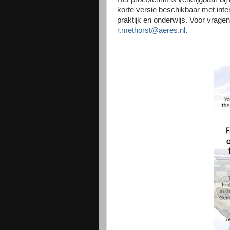
korte versie beschikbaar met int
praktijk en onderwijs. Voor vrage
r.methorst@aeres.nl
.