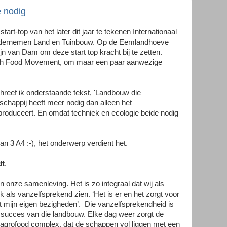
e nodig
art-top van het later dit jaar te tekenen Internationaal
ndernemen Land en Tuinbouw. Op de Eemlandhoeve
 van Dam om deze start top kracht bij te zetten.
th Food Movement, om maar een paar aanwezige
hreef ik onderstaande tekst, 'Landbouw die
chappij heeft meer nodig dan alleen het
roduceert. En omdat techniek en ecologie beide nodig
n 3 A4 :-), het onderwerp verdient het.
dt
.
n onze samenleving. Het is zo integraal dat wij als
 als vanzelfsprekend zien. ‘Het is er en het zorgt voor
t mijn eigen bezigheden’. Die vanzelfsprekendheid is
 succes van die landbouw. Elke dag weer zorgt de
t agrofood complex, dat de schappen vol liggen met een