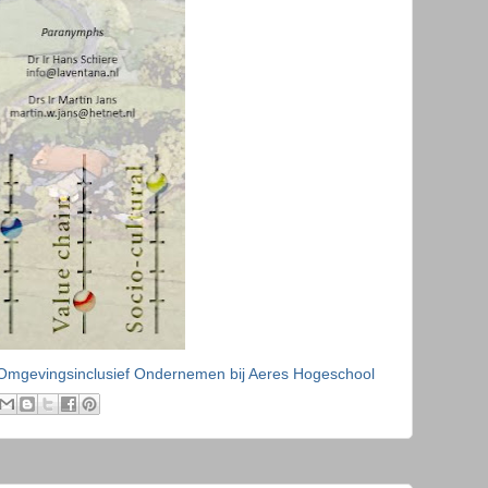
 Omgevingsinclusief Ondernemen bij Aeres Hogeschool