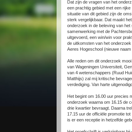
Dat zijn de vragen van het onderz
een prachtig gebied met een rijke 
situatie van dit gebied zijn de 
sterk vergelijkbaar. Dat maakt he
onderzoek in de beleving van het 
samenwerking met de Pachtersbon
uitgevoerd, een win/win voor prak
de uitkomsten van het onderzoek w
Aeres Hogeschool (nieuwe naam 
Alle reden om dit onderzoek mooi 
van Wageningen Universiteit, Ge
van 4 wetenschappers (Ruud Huirn
Matthijs) zal mij kritische bevrag
verdediging. Van harte uitgenodig
Het begint om 16.00 uur precies m
onderzoek waarna om 16.15 de co
drie kwartier bevraagt. Daarna tre
17.15 uur de officiële promotie t
is er een receptie in hetzelfde geb
Het proefschrift is verkrijgbaar b