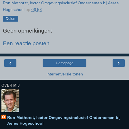
Ron Methorst, lector Omgevingsinclusief Ondernemen bij Aeres
Hogeschool
op
06:53
Delen
Geen opmerkingen:
Een reactie posten
‹
›
Homepage
Internetversie tonen
OVER MIJ
Ron Methorst, lector Omgevingsinclusief Ondernemen bij
Aeres Hogeschool