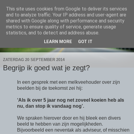
This site uses cookies from Google to deliver its services
Landbouw en omgeving
and to analyze traffic. Your IP address and user-agent are
shared with Google along with performance and security
metrics to ensure quality of service, generate usage
Blog van Ron Methorst, lector Omgevingsinclusief
statistics, and to detect and address abuse.
Ondernemen, werken aan landbouw in betere balans met de
LEARN MORE
GOT IT
sociale en fysieke omgeving.
ZATERDAG 20 SEPTEMBER 2014
Begrijp ik goed wat je zegt?
In een gesprek met een melkveehouder over zijn
beelden bij de toekomst zei hij:
‘Als ik over 5 jaar nog net zoveel koeien heb als
nu, dan stop ik vandaag nog’.
We spraken hierover door en hij bleek een divers
beeld te hebben van zijn mogelijkheden.
Bijvoorbeeld een neventak als adviseur, of misschien